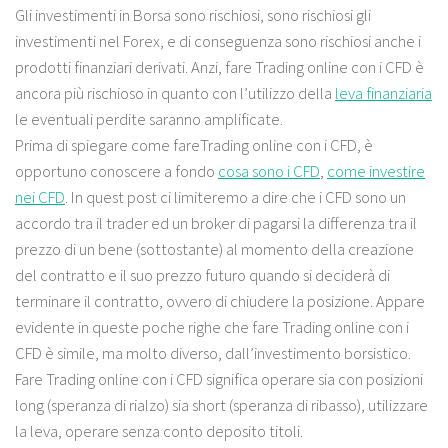
Gli investimenti in Borsa sono rischiosi, sono rischiosi gli
investimenti nel Forex, e di conseguenza sono rischiosi anche i
prodotti finanziari derivati. Anzi, fare Trading online con i CFD è
ancora più rischioso in quanto con l’utilizzo della
leva finanziaria
le eventuali perdite saranno amplificate.
Prima di spiegare come fareTrading online con i CFD, è
opportuno conoscere a fondo
cosa sono i CFD
,
come investire
nei CFD
. In quest post ci limiteremo a dire che i CFD sono un
accordo tra il trader ed un broker di pagarsi la differenza tra il
prezzo di un bene (sottostante) al momento della creazione
del contratto e il suo prezzo futuro quando si deciderà di
terminare il contratto, ovvero di chiudere la posizione. Appare
evidente in queste poche righe che fare Trading online con i
CFD è simile, ma molto diverso, dall’investimento borsistico.
Fare Trading online con i CFD significa operare sia con posizioni
long (speranza di rialzo) sia short (speranza di ribasso), utilizzare
la leva, operare senza conto deposito titoli.