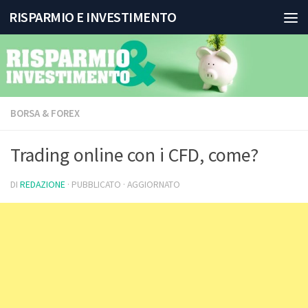
RISPARMIO E INVESTIMENTO
Salta al contenuto
BORSA & FOREX
Trading online con i CFD, come?
DI
REDAZIONE
· PUBBLICATO
· AGGIORNATO