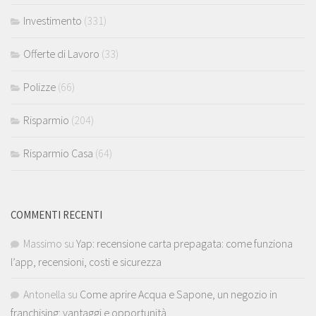
Investimento
(331)
Offerte di Lavoro
(33)
Polizze
(66)
Risparmio
(204)
Risparmio Casa
(64)
COMMENTI RECENTI
Massimo
su
Yap: recensione carta prepagata: come funziona
l’app, recensioni, costi e sicurezza
Antonella
su
Come aprire Acqua e Sapone, un negozio in
franchising: vantaggi e opportunità