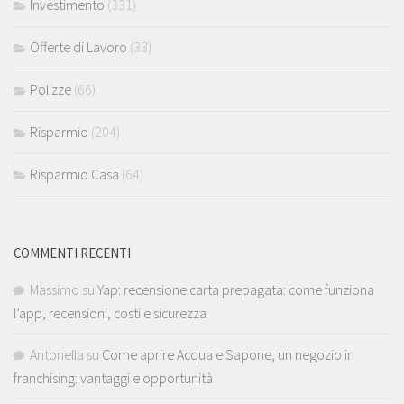
Investimento
(331)
Offerte di Lavoro
(33)
Polizze
(66)
Risparmio
(204)
Risparmio Casa
(64)
COMMENTI RECENTI
Massimo
su
Yap: recensione carta prepagata: come funziona
l’app, recensioni, costi e sicurezza
Antonella
su
Come aprire Acqua e Sapone, un negozio in
franchising: vantaggi e opportunità