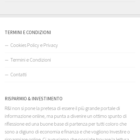
TERMINI E CONDIZIONI
Cookies Policy e Privacy
Termini e Condizioni
Contatti
RISPARMIO & INVESTIMENTO
R&I non si pone la pretesa di essere il più grande portale di
informazione online, ma punta a divenire un ottimo spunto di
riflessione ed una buone base di partenza per tutti coloro che
sono a digiuno di economia e finanza e che vogliono Investire o
risparmiare online. Ci auguriamo che possiate trovare la lettura