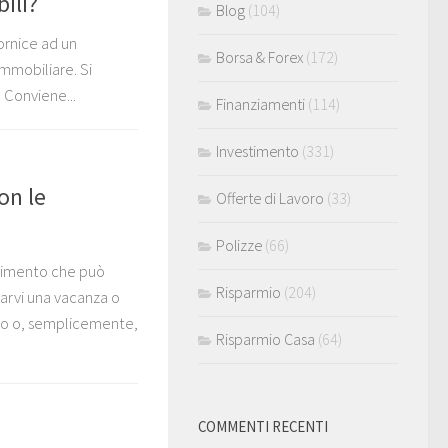
ili?
Blog
(104)
ornice ad un
Borsa & Forex
(172)
immobiliare. Si
 Conviene...
Finanziamenti
(114)
Investimento
(331)
on le
Offerte di Lavoro
(33)
Polizze
(66)
stimento che può
Risparmio
(204)
larvi una vacanza o
uo o, semplicemente,
Risparmio Casa
(64)
COMMENTI RECENTI