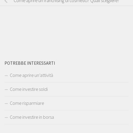
Come aprire un franchising di cosmetici? Quali scegliere?
POTREBBE INTERESSARTI
Come aprire un’attività
Come investire soldi
Come risparmiare
Come investire in borsa