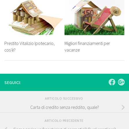
Prestito Vitalizio Ipotecario,
Migliori finanziamenti per
cos’è?
vacanze
SEGUICI:
ARTICOLO SUCCESSIVO
Carta di credito senza reddito, quale?
ARTICOLO PRECEDENTE