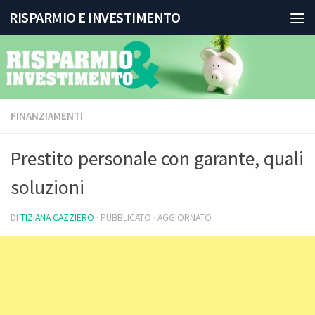
RISPARMIO E INVESTIMENTO
Salta al contenuto
FINANZIAMENTI
Prestito personale con garante, quali
soluzioni
DI
TIZIANA CAZZIERO
· PUBBLICATO
· AGGIORNATO