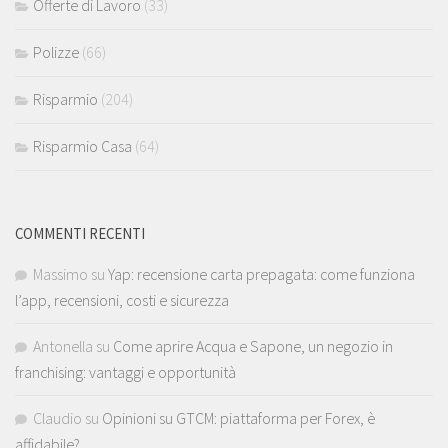
Offerte di Lavoro
(33)
Polizze
(66)
Risparmio
(204)
Risparmio Casa
(64)
COMMENTI RECENTI
Massimo
su
Yap: recensione carta prepagata: come funziona
l’app, recensioni, costi e sicurezza
Antonella
su
Come aprire Acqua e Sapone, un negozio in
franchising: vantaggi e opportunità
Claudio
su
Opinioni su GTCM: piattaforma per Forex, è
affidabile?