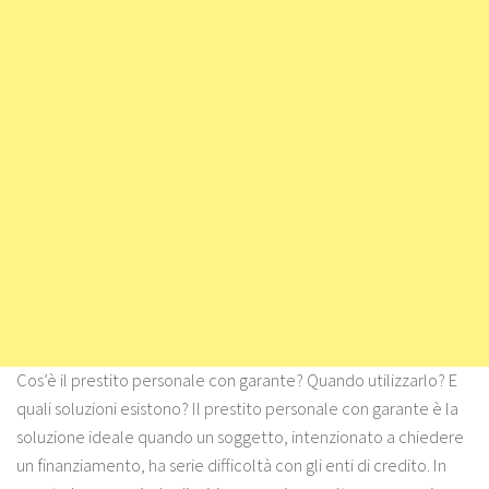
Cos’è il prestito personale con garante? Quando utilizzarlo? E
quali soluzioni esistono? Il prestito personale con garante è la
soluzione ideale quando un soggetto, intenzionato a chiedere
un finanziamento, ha serie difficoltà con gli enti di credito. In