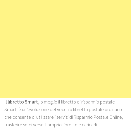
Il libretto Smart,
o meglio il libretto di risparmio postale
Smart, è un’evoluzione del vecchio libretto postale ordinario
che consente di utilizzare i servizi di Risparmio Postale Online,
trasferire soldi verso il proprio libretto e caricarli