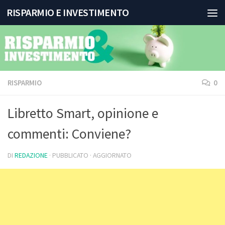
RISPARMIO E INVESTIMENTO
Salta al contenuto
RISPARMIO
0
Libretto Smart, opinione e
commenti: Conviene?
DI
REDAZIONE
· PUBBLICATO
· AGGIORNATO