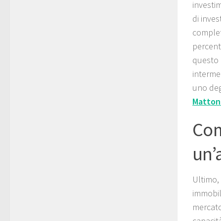
investim
di inve
complet
percentu
questo 
interme
uno deg
Matton
Com
un’
Ultimo,
immobil
mercato
capacit