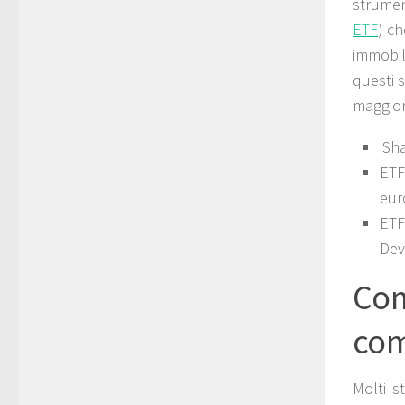
strument
ETF
) ch
immobil
questi 
maggior
iSh
ETF
eur
ETF
Dev
Com
co
Molti is