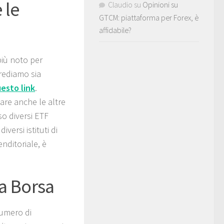
 le
Claudio
su
Opinioni su
GTCM: piattaforma per Forex, è
affidabile?
più noto per
rediamo sia
esto link
.
are anche le altre
so diversi ETF
versi istituti di
enditoriale, è
a Borsa
umero di