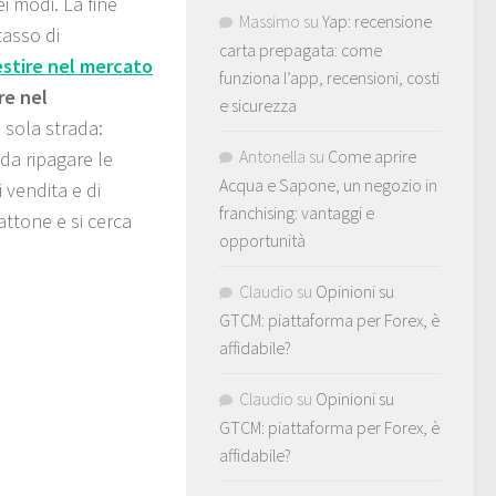
i modi. La fine
Massimo
su
Yap: recensione
tasso di
carta prepagata: come
estire nel mercato
funziona l’app, recensioni, costi
re nel
e sicurezza
 sola strada:
Antonella
su
Come aprire
da ripagare le
Acqua e Sapone, un negozio in
i vendita e di
franchising: vantaggi e
attone e si cerca
opportunità
Claudio
su
Opinioni su
GTCM: piattaforma per Forex, è
affidabile?
Claudio
su
Opinioni su
GTCM: piattaforma per Forex, è
affidabile?