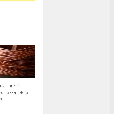
nvestire in
guida completa
re