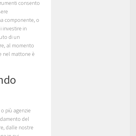
 strumenti consento
sere
na componente, o
 investire in
uto di un
rere, al momento
re nel mattone è
endo
 o più agenzie
andamento del
e, dalle nostre
na in cui