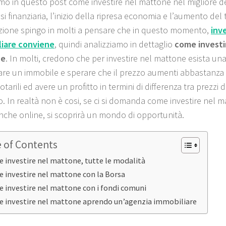
mo in questo post come investire nel mattone nel migliore de
isi finanziaria, l’inizio della ripresa economia e l’aumento del 
ione spingo in molti a pensare che in questo momento,
inv
liare conviene
, quindi analizziamo in dettaglio
come investi
ne
. In molti, credono che per investire nel mattone esista una
are un immobile e sperare che il prezzo aumenti abbastanza 
tarili ed avere un profitto in termini di differenza tra prezzi d
o. In realtà non è cosi, se ci si domanda come investire nel m
nche online, si scoprirà un mondo di opportunità.
e of Contents
 investire nel mattone, tutte le modalità
 investire nel mattone con la Borsa
 investire nel mattone con i fondi comuni
 investire nel mattone aprendo un’agenzia immobiliare