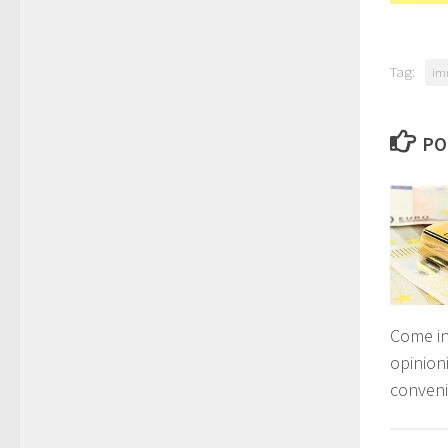
Tag:
im
PO
Come in
opinion
conven