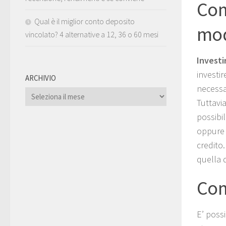
Com
Qual è il miglior conto deposito
mod
vincolato? 4 alternative a 12, 36 o 60 mesi
Investi
investi
ARCHIVIO
necessa
ARCHIVIO
Tuttavi
possibil
oppure a
credito.
quella d
Com
E’ poss