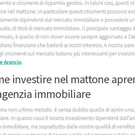
ento e strumenti di risparmio gestito. In taluni casi, questi
stire nel mattone. In particolare questi strumenti possono es
amente dipendenti dal mercato immobiliare o possedere u
ale, di titoli di mercato immobiliare. Il principale vantaggio di
modo, è quello di non dover essere sempre aggiornato e l’ai
diario finanziario che baderà ai nostri interessi. A nostro pa
li strumenti sul mercato italiano più interessanti per investi
e Arancio
.
e investire nel mattone apr
agenzia immobiliare
 ma non ultimo metodo è senza dubbio quello di aprire una,
iare. In questo caso il nostro investimento dipenderà dall’
 immobiliare, ma soprattutto dalle nostre qualità di venditor
à di creare un gruppo di lavoro solido ed organizza e dalla zo