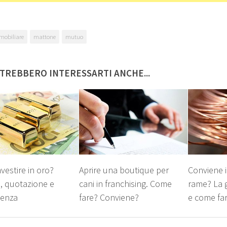
mobiliare
mattone
mutuo
TREBBERO INTERESSARTI ANCHE...
vestire in oro?
Aprire una boutique per
Conviene i
i, quotazione e
cani in franchising. Come
rame? La 
ienza
fare? Conviene?
e come fa