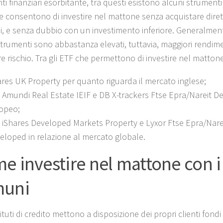
i finanziari esorbitante, tra questi esistono alcuni strumenti
e consentono di investire nel mattone senza acquistare dire
i, e senza dubbio con un investimento inferiore. Generalment
strumenti sono abbastanza elevati, tuttavia, maggiori rendime
e rischio. Tra gli ETF che permettono di investire nel matton
ares UK Property per quanto riguarda il mercato inglese;
 Amundi Real Estate IEIF e DB X-trackers Ftse Epra/Nareit De
opeo;
 iShares Developed Markets Property e Lyxor Ftse Epra/Nare
eloped in relazione al mercato globale.
e investire nel mattone con i
muni
tituti di credito mettono a disposizione dei propri clienti fond