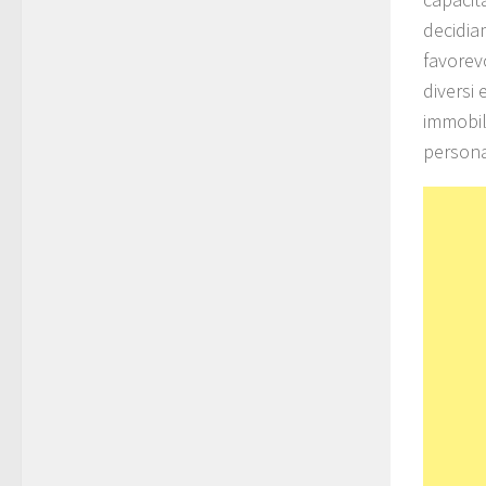
decidia
favorev
diversi
immobili
persona