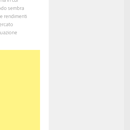
riodo sembra
 e rendimenti
ercato
ituazione