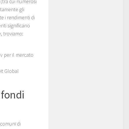
 (tra cui numerosi
ttamente gli
e i rendimenti di
nti significano
e, troviamo:
v per il mercato
it Global
 fondi
i comuni di