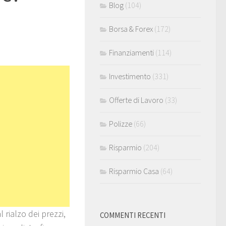
Blog
(104)
Borsa & Forex
(172)
Finanziamenti
(114)
Investimento
(331)
Offerte di Lavoro
(33)
Polizze
(66)
Risparmio
(204)
Risparmio Casa
(64)
rialzo dei prezzi,
COMMENTI RECENTI