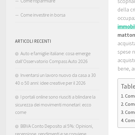
Come risparmiare
scopria
della cr
Come investire in borsa
occupaz
immobi
matto
ARTICOLI RECENTI
acquist
spese no
Auto e famiglie italiane: cosa emerge
acquist
dall’Osservatorio Compass Auto 2026
bene, a
Inventarsi un lavoro nuovo da casa a 30
40 o 50 anni: idee creative per il 2026
Tabl
Come
I portali online sono riusciti a blindare la
Come
sicurezza dei movimenti monetari: ecco
come
Come
Come
BBVA Conto Deposito al 5%: Opinioni,
recensione, rendimenti e se conviene