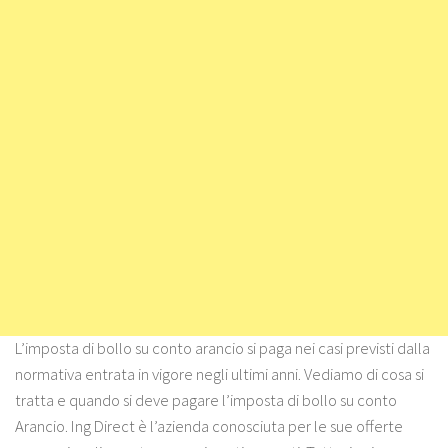
L’imposta di bollo su conto arancio si paga nei casi previsti dalla
normativa entrata in vigore negli ultimi anni. Vediamo di cosa si
tratta e quando si deve pagare l’imposta di bollo su conto
Arancio. Ing Direct è l’azienda conosciuta per le sue offerte