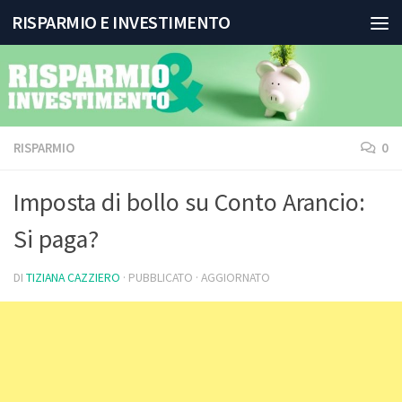
RISPARMIO E INVESTIMENTO
Salta al contenuto
RISPARMIO
0
Imposta di bollo su Conto Arancio:
Si paga?
DI
TIZIANA CAZZIERO
· PUBBLICATO
· AGGIORNATO