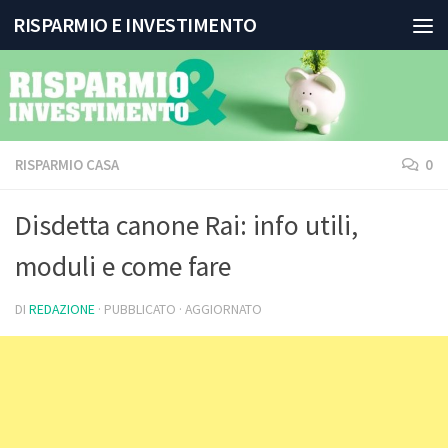
RISPARMIO E INVESTIMENTO
Salta al contenuto
RISPARMIO CASA
0
Disdetta canone Rai: info utili,
moduli e come fare
DI
REDAZIONE
· PUBBLICATO
· AGGIORNATO