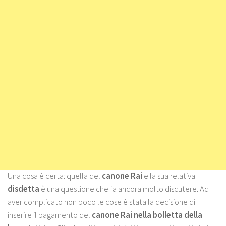
Una cosa è certa: quella del
canone
Rai
e la sua relativa
disdetta
è una questione che fa ancora molto discutere. Ad
aver complicato non poco le cose è stata la decisione di
inserire il pagamento del
canone Rai nella bolletta della