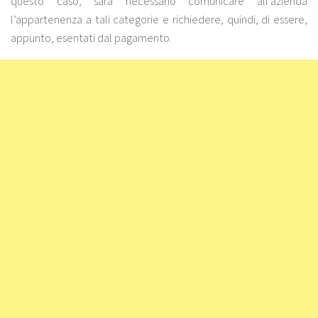
questo caso, sarà necessario comunicare all’azienda
l’appartenenza a tali categorie e richiedere, quindi, di essere,
appunto, esentati dal pagamento.