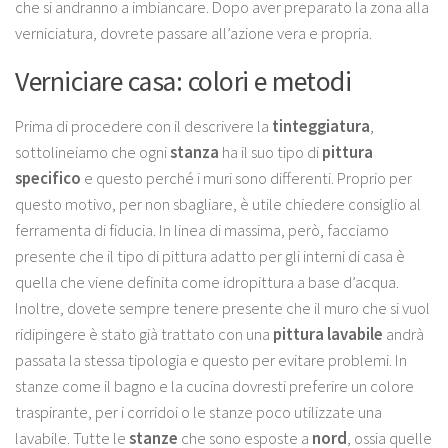
che si andranno a imbiancare. Dopo aver preparato la zona alla
verniciatura, dovrete passare all’azione vera e propria.
Verniciare casa: colori e metodi
Prima di procedere con il descrivere la
tinteggiatura
,
sottolineiamo che ogni
stanza
ha il suo tipo di
pittura
specifico
e questo perché i muri sono differenti. Proprio per
questo motivo, per non sbagliare, è utile chiedere consiglio al
ferramenta di fiducia. In linea di massima, però, facciamo
presente che il tipo di pittura adatto per gli interni di casa è
quella che viene definita come
idropittura a base d’acqua
.
Inoltre, dovete sempre tenere presente che il muro che si vuol
ridipingere è stato già trattato con una
pittura lavabile
andrà
passata la stessa tipologia e questo per evitare problemi. In
stanze come il bagno e la cucina dovresti preferire un colore
traspirante, per i corridoi o le stanze poco utilizzate una
lavabile. Tutte le
stanze
che sono esposte a
nord
, ossia quelle