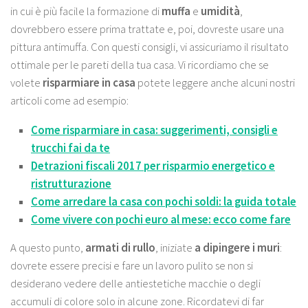
in cui è più facile la formazione di
muffa
e
umidità
,
dovrebbero essere prima trattate e, poi, dovreste usare una
pittura antimuffa
. Con questi consigli, vi assicuriamo il risultato
ottimale per le pareti della tua casa. Vi ricordiamo che se
volete
risparmiare
in casa
potete leggere anche alcuni nostri
articoli come ad esempio:
Come risparmiare in casa: suggerimenti, consigli e
trucchi fai da te
Detrazioni fiscali 2017 per risparmio energetico e
ristrutturazione
Come arredare la casa con pochi soldi: la guida totale
Come vivere con pochi euro al mese: ecco come fare
A questo punto,
armati di rullo
, iniziate
a dipingere i muri
:
dovrete essere precisi e fare un lavoro pulito se non si
desiderano vedere delle antiestetiche macchie o degli
accumuli di colore solo in alcune zone. Ricordatevi di far