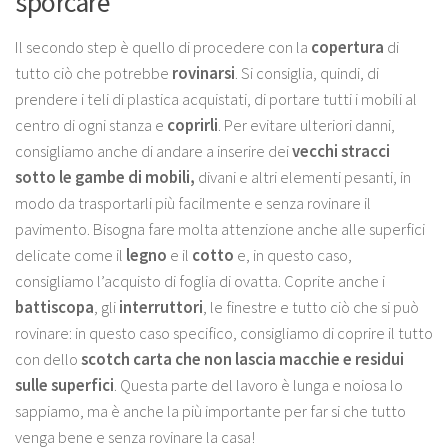
sporcare
Il secondo step è quello di procedere con la
copertura
di
tutto ciò che potrebbe
rovinarsi
. Si consiglia, quindi, di
prendere i teli di plastica acquistati, di portare tutti i mobili al
centro di ogni stanza e
coprirli
. Per evitare ulteriori danni,
consigliamo anche di andare a inserire dei
vecchi stracci
sotto le gambe di mobili,
divani e altri elementi pesanti, in
modo da trasportarli più facilmente e senza rovinare il
pavimento. Bisogna fare molta attenzione anche alle superfici
delicate come il
legno
e il
cotto
e, in questo caso,
consigliamo l’acquisto di foglia di ovatta. Coprite anche i
battiscopa
, gli
interruttori
, le finestre e tutto ciò che si può
rovinare: in questo caso specifico, consigliamo di coprire il tutto
con dello
scotch carta che non lascia macchie e residui
sulle superfici
. Questa parte del lavoro è lunga e noiosa lo
sappiamo, ma è anche la più importante per far si che tutto
venga bene e senza rovinare la casa!