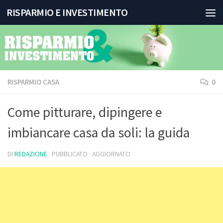
RISPARMIO E INVESTIMENTO
Salta al contenuto
RISPARMIO CASA
0
Come pitturare, dipingere e
imbiancare casa da soli: la guida
DI
REDAZIONE
· PUBBLICATO
· AGGIORNATO