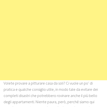
Volete provare a
pitturare casa da soli
? Ci vuole un po’ di
pratica e qualche consiglio utile, in modo tale da evitare dei
completi disastri che potrebbero rovinare anche il più bello
degli appartamenti. Niente paura, però, perché siamo qui