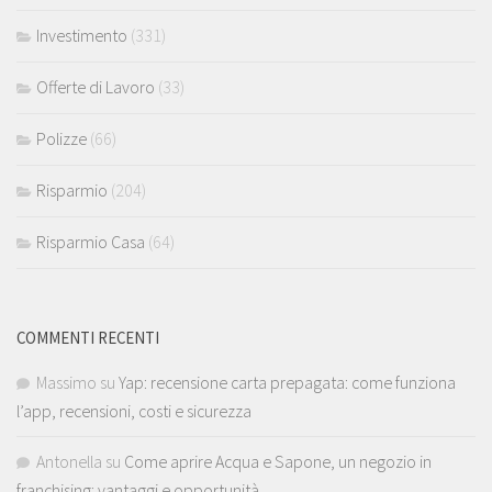
Investimento
(331)
Offerte di Lavoro
(33)
Polizze
(66)
Risparmio
(204)
Risparmio Casa
(64)
COMMENTI RECENTI
Massimo
su
Yap: recensione carta prepagata: come funziona
l’app, recensioni, costi e sicurezza
Antonella
su
Come aprire Acqua e Sapone, un negozio in
franchising: vantaggi e opportunità