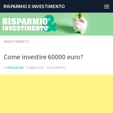
RISPARMIO E INVESTIMENTO
Salta al contenuto
INVESTIMENTO
Come investire 60000 euro?
DI
REDAZIONE
· PUBBLICATO
· AGGIORNATO