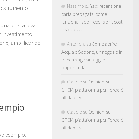
Massimo
su
Yap: recensione
uno strumento
carta prepagata: come
funziona l’app, recensioni, costi
funziona la leva
e sicurezza
un investimento
one, amplificando
Antonella
su
Come aprire
Acqua e Sapone, un negozio in
franchising: vantaggi e
opportunità
Claudio
su
Opinioni su
GTCM: piattaforma per Forex, è
affidabile?
sempio
Claudio
su
Opinioni su
GTCM: piattaforma per Forex, è
affidabile?
eve esempio.