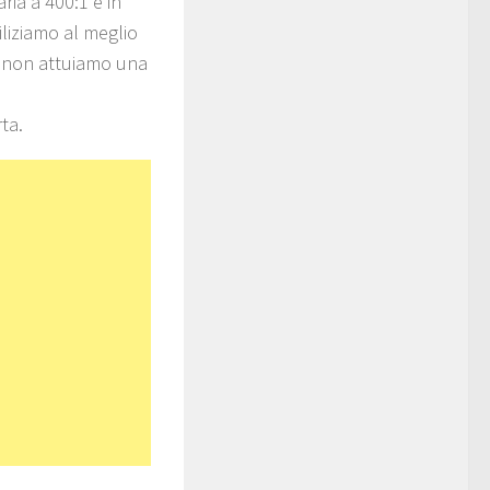
ria a 400:1 è in
iliziamo al meglio
e non attuiamo una
ta.