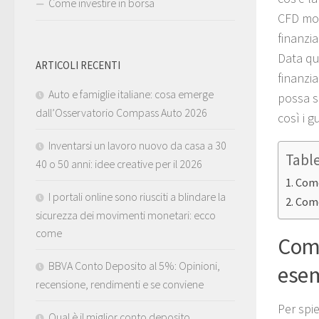
Come investire in borsa
CFD molt
finanzia
Data qu
ARTICOLI RECENTI
finanzia
Auto e famiglie italiane: cosa emerge
possa s
dall’Osservatorio Compass Auto 2026
così i g
Inventarsi un lavoro nuovo da casa a 30
Tabl
40 o 50 anni: idee creative per il 2026
Come
I portali online sono riusciti a blindare la
Come
sicurezza dei movimenti monetari: ecco
come
Come
BBVA Conto Deposito al 5%: Opinioni,
esem
recensione, rendimenti e se conviene
Per spi
Qual è il miglior conto deposito