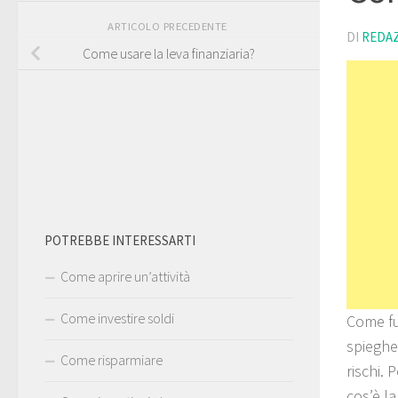
ARTICOLO PRECEDENTE
DI
REDA
Come usare la leva finanziaria?
POTREBBE INTERESSARTI
Come aprire un’attività
Come investire soldi
Come fu
spieghe
Come risparmiare
rischi. 
cos’è l