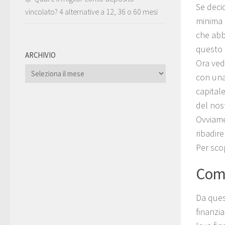
Se decid
vincolato? 4 alternative a 12, 36 o 60 mesi
minima 
che abb
questo 
ARCHIVIO
Ora ved
ARCHIVIO
con una
capital
del nost
Ovviame
ribadire
Per sco
Come
Da ques
finanzi