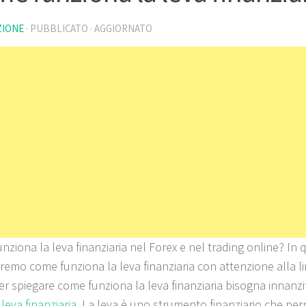
ZIONE
· PUBBLICATO
· AGGIORNATO
nziona la leva finanziaria nel Forex e nel trading online? In
remo come funziona la leva finanziaria con attenzione alla li
Per spiegare come funziona la leva finanziaria bisogna innanz
a
leva finanziaria
. La leva è uno strumento finanziario che per