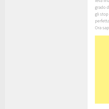
leva fi
grado di
gli sto
perfetta
Ora sap