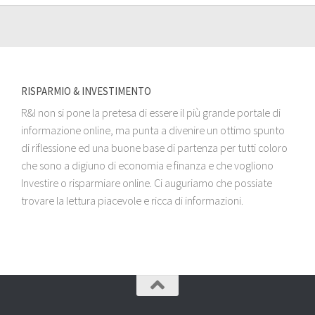
RISPARMIO & INVESTIMENTO
R&I non si pone la pretesa di essere il più grande portale di
informazione online, ma punta a divenire un ottimo spunto
di riflessione ed una buone base di partenza per tutti coloro
che sono a digiuno di economia e finanza e che vogliono
Investire o risparmiare online. Ci auguriamo che possiate
trovare la lettura piacevole e ricca di informazioni.