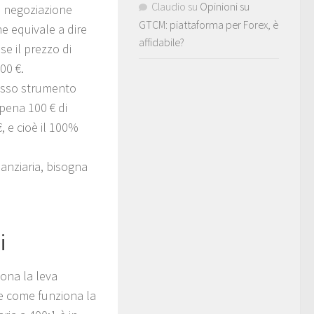
Claudio
su
Opinioni su
la negoziazione
GTCM: piattaforma per Forex, è
e equivale a dire
affidabile?
e il prezzo di
00 €.
tesso strumento
pena 100 € di
 e cioè il 100%
anziaria, bisogna
i
ona la leva
re come funziona la