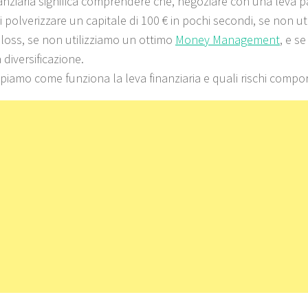
nanziaria significa comprendere che, negoziare con una leva pa
 polverizzare un capitale di 100 € in pochi secondi, se non ut
p loss, se non utilizziamo un ottimo
Money Management
, e s
 diversificazione.
piamo come funziona la leva finanziaria e quali rischi compor