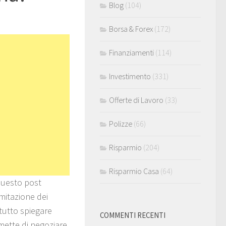
Blog
(104)
Borsa & Forex
(172)
Finanziamenti
(114)
Investimento
(331)
Offerte di Lavoro
(33)
Polizze
(66)
Risparmio
(204)
Risparmio Casa
(64)
 questo post
mitazione dei
itutto spiegare
COMMENTI RECENTI
mette di negoziare