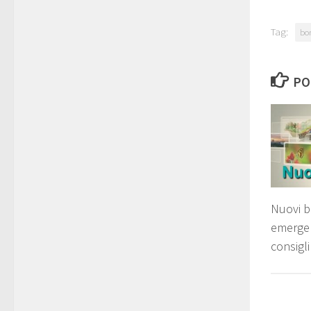
Tag:
bo
PO
Nuovi b
emergen
consigli 