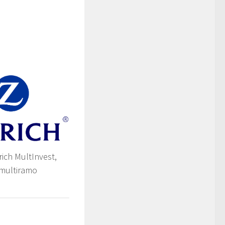
rich MultInvest,
 multiramo