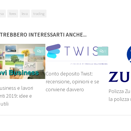
rsa
forex
leva
trading
TREBBERO INTERESSARTI ANCHE...
0
0
Conto deposito Twist:
recensione, opinioni e se
usiness e lavori
conviene davvero
Polizza Zu
ti 2019: idee e
la polizza
utili