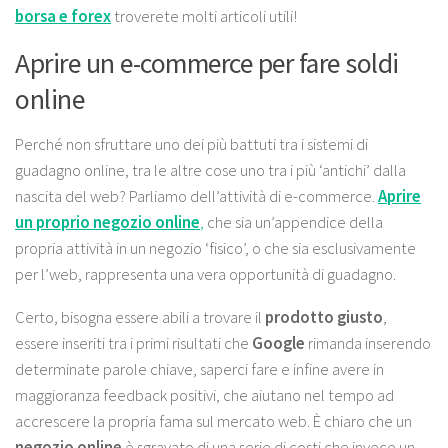
borsa e forex
troverete molti articoli utili!
Aprire un e-commerce per fare soldi
online
Perché non sfruttare uno dei più battuti tra i
sistemi di
guadagno online
, tra le altre cose uno tra i più ‘antichi’ dalla
nascita del web? Parliamo dell’attività di e-commerce.
Aprire
un proprio negozio online
,
che sia un’appendice della
propria attività in un negozio ‘fisico’, o che sia esclusivamente
per l’web, rappresenta una vera opportunità di guadagno.
Certo, bisogna essere abili a trovare il
prodotto giusto
,
essere inseriti tra i primi risultati che
Google
rimanda inserendo
determinate parole chiave, saperci fare e infine avere in
maggioranza feedback positivi, che aiutano nel tempo ad
accrescere la propria fama sul mercato web. È chiaro che un
negozio online
è sgravato di una serie di costi che invece un