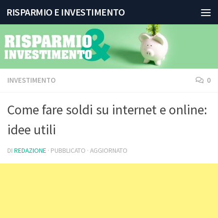
RISPARMIO E INVESTIMENTO
Salta al contenuto
INVESTIMENTO
0
Come fare soldi su internet e online:
idee utili
DI
REDAZIONE
· PUBBLICATO
· AGGIORNATO