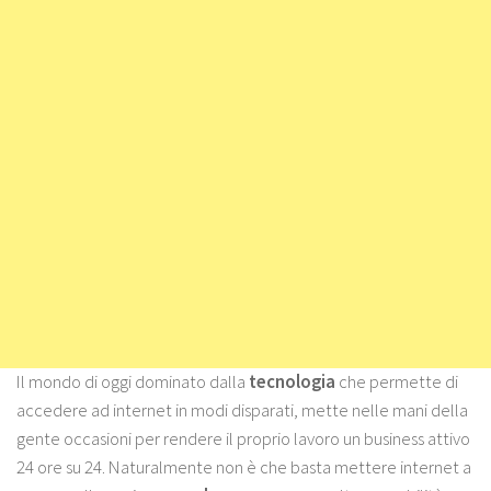
Il mondo di oggi dominato dalla
tecnologia
che permette di
accedere ad internet in modi disparati, mette nelle mani della
gente occasioni per rendere il proprio lavoro un business attivo
24 ore su 24. Naturalmente non è che basta mettere internet a