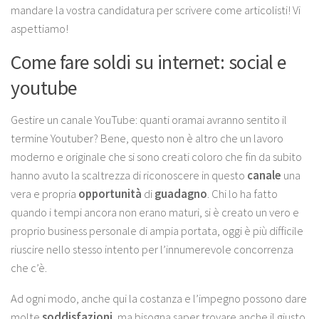
mandare la vostra candidatura per scrivere come articolisti! Vi
aspettiamo!
Come fare soldi su internet: social e
youtube
Gestire un canale YouTube
: quanti oramai avranno sentito il
termine Youtuber? Bene, questo non è altro che un lavoro
moderno e originale che si sono creati coloro che fin da subito
hanno avuto la scaltrezza di riconoscere in questo
canale
una
vera e propria
opportunità
di
guadagno
. Chi lo ha fatto
quando i tempi ancora non erano maturi, si è creato un vero e
proprio business personale di ampia portata, oggi è più difficile
riuscire nello stesso intento per l’innumerevole concorrenza
che c’è.
Ad ogni modo, anche qui la costanza e l’impegno possono dare
molte
soddisfazioni
, ma bisogna saper trovare anche il giusto