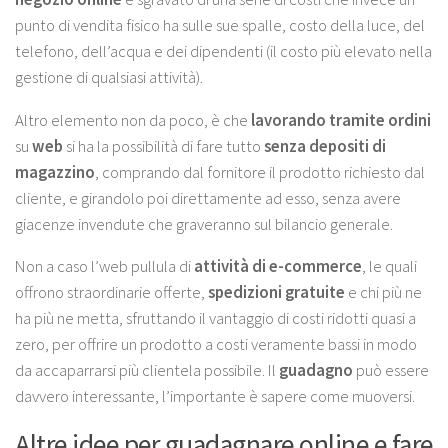
punto di vendita fisico ha sulle sue spalle, costo della luce, del
telefono, dell’acqua e dei dipendenti (il costo più elevato nella
gestione di qualsiasi attività).
Altro elemento non da poco, è che
lavorando tramite
ordini
su
web
si ha la possibilità di fare tutto
senza depositi di
magazzino
, comprando dal fornitore il prodotto richiesto dal
cliente, e girandolo poi direttamente ad esso, senza avere
giacenze invendute che graveranno sul bilancio generale.
Non a caso l’web pullula di
attività di e-commerce
, le quali
offrono straordinarie offerte,
spedizioni
gratuite
e chi più ne
ha più ne metta, sfruttando il vantaggio di costi ridotti quasi a
zero, per offrire un prodotto a costi veramente bassi in modo
da accaparrarsi più clientela possibile. Il
guadagno
può essere
davvero interessante, l’importante è sapere come muoversi.
Altre idee per guadagnare online e fare