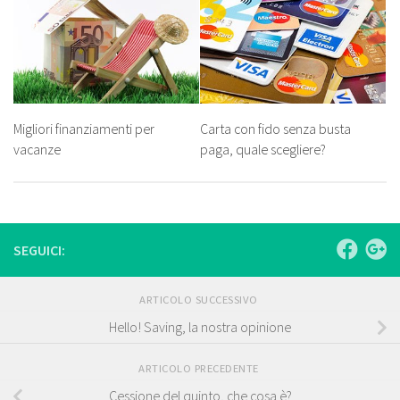
Migliori finanziamenti per
Carta con fido senza busta
vacanze
paga, quale scegliere?
SEGUICI:
ARTICOLO SUCCESSIVO
Hello! Saving, la nostra opinione
ARTICOLO PRECEDENTE
Cessione del quinto, che cosa è?