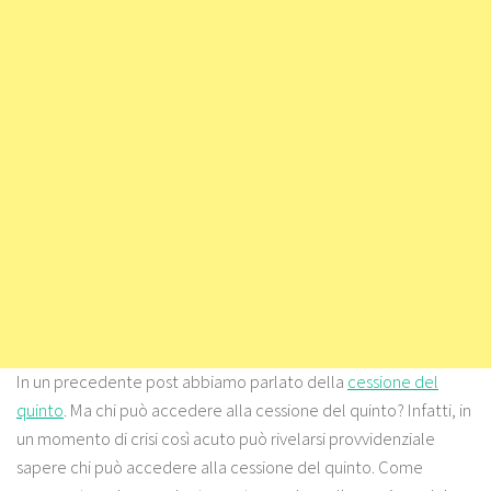
In un precedente post abbiamo parlato della
cessione del
quinto
. Ma chi può accedere alla cessione del quinto? Infatti, in
un momento di crisi così acuto può rivelarsi provvidenziale
sapere chi può accedere alla cessione del quinto. Come