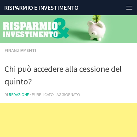
RISPARMIO E INVESTIMENTO
Salta al contenuto
FINANZIAMENTI
Chi può accedere alla cessione del
quinto?
DI
REDAZIONE
· PUBBLICATO
· AGGIORNATO