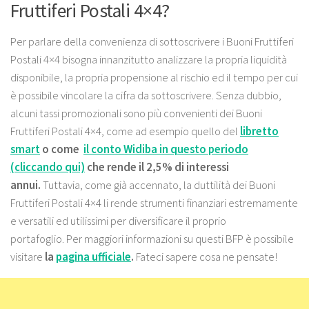
Fruttiferi Postali 4×4?
Per parlare della convenienza di sottoscrivere i Buoni Fruttiferi
Postali 4×4 bisogna innanzitutto analizzare la propria liquidità
disponibile, la propria propensione al rischio ed il tempo per cui
è possibile vincolare la cifra da sottoscrivere. Senza dubbio,
alcuni tassi promozionali sono più convenienti dei Buoni
Fruttiferi Postali 4×4, come ad esempio quello del
libretto
smart
o come
il conto Widiba in questo periodo
(cliccando qui)
che rende
il 2,5% di interessi
annui.
Tuttavia, come già accennato, la duttilità dei Buoni
Fruttiferi Postali 4×4 li rende strumenti finanziari estremamente
e versatili ed utilissimi per diversificare il proprio
portafoglio. Per maggiori informazioni su questi BFP è possibile
visitare
la
pagina ufficiale
.
Fateci sapere cosa ne pensate!