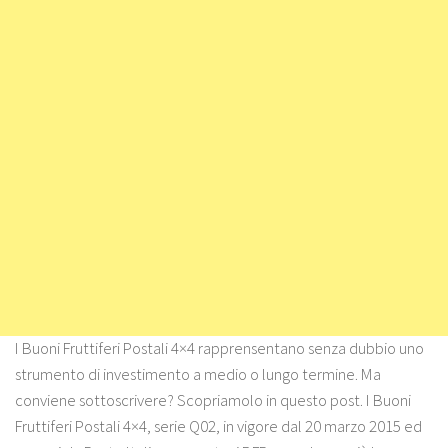
I Buoni Fruttiferi Postali 4×4 rapprensentano senza dubbio uno
strumento di investimento a medio o lungo termine. Ma
conviene sottoscrivere? Scopriamolo in questo post. I Buoni
Fruttiferi Postali 4×4, serie Q02, in vigore dal 20 marzo 2015 ed