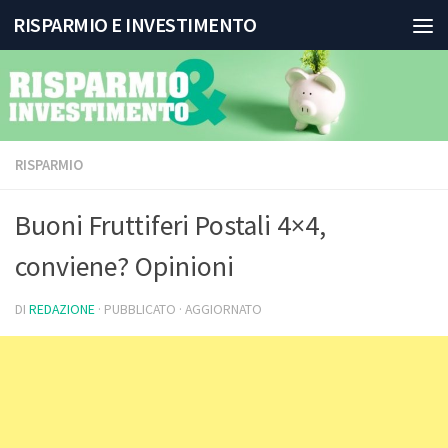
RISPARMIO E INVESTIMENTO
Salta al contenuto
RISPARMIO
Buoni Fruttiferi Postali 4×4,
conviene? Opinioni
DI
REDAZIONE
· PUBBLICATO
· AGGIORNATO